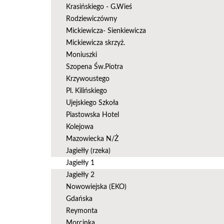
Krasińskiego - G.Wieś
Rodziewiczówny
Mickiewicza- Sienkiewicza
Mickiewicza skrzyż.
Moniuszki
Szopena Św.Piotra
Krzywoustego
Pl. Kilińskiego
Ujejskiego Szkoła
Piastowska Hotel
Kolejowa
Mazowiecka N/Ż
Jagiełły (rzeka)
Jagiełły 1
Jagiełły 2
Nowowiejska (EKO)
Gdańska
Reymonta
Morcinka