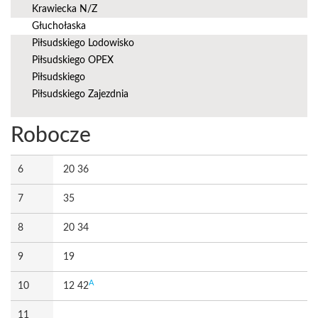
Krawiecka N/Z
Głuchołaska
Piłsudskiego Lodowisko
Piłsudskiego OPEX
Piłsudskiego
Piłsudskiego Zajezdnia
Robocze
6
20 36
7
35
8
20 34
9
19
A
10
12 42
11