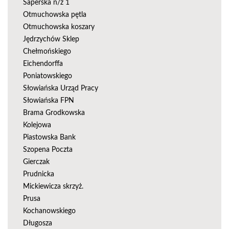
Saperska n/ż 1
Otmuchowska pętla
Otmuchowska koszary
Jędrzychów Sklep
Chełmońskiego
Eichendorffa
Poniatowskiego
Słowiańska Urząd Pracy
Słowiańska FPN
Brama Grodkowska
Kolejowa
Piastowska Bank
Szopena Poczta
Gierczak
Prudnicka
Mickiewicza skrzyż.
Prusa
Kochanowskiego
Długosza