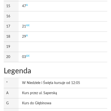
A
15
47
16
AX
17
21
A
18
29
19
AX
20
03
Legenda
*
W Niedziele i Święta kursuje od 12:05
A
Kurs przez ul. Saperską
G
Kurs do Głębinowa