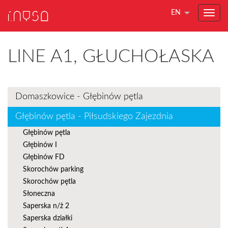
EN
LINE A1, GŁUCHOŁASKA
Domaszkowice - Głębinów pętla
Głębinów pętla - Piłsudskiego Zajezdnia
Głębinów pętla
Głębinów I
Głębinów FD
Skorochów parking
Skorochów pętla
Słoneczna
Saperska n/ż 2
Saperska działki