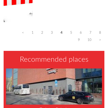
<
1
2
3
4
5
6
7
8
9
10
>
Recommended places