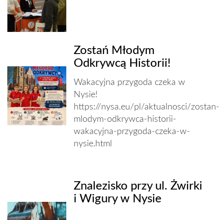
Zostań Młodym
Odkrywcą Historii!
Wakacyjna przygoda czeka w
Nysie!
https://nysa.eu/pl/aktualnosci/zostan-
mlodym-odkrywca-historii-
wakacyjna-przygoda-czeka-w-
nysie.html
Znalezisko przy ul. Żwirki
i Wigury w Nysie