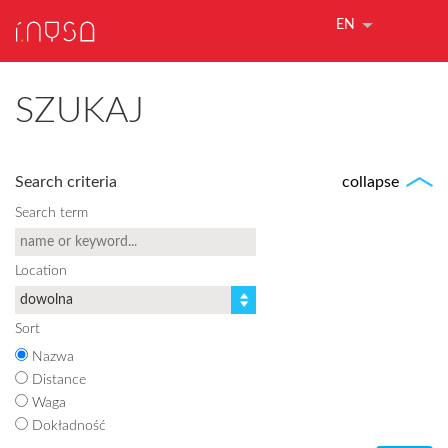
EN
SZUKAJ
Search criteria
collapse
Search term
Location
Sort
Nazwa
Distance
Waga
Dokładność