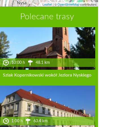
Leaflet
|
©
OpenStreetMap
contributors
Polecane trasy
10:00 h
48.1 km
Szlak Kopernikowski wokół Jeziora Nyskiego
1:00 h
63.4 km