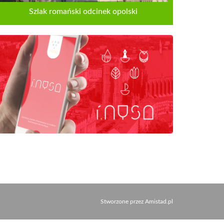
Szlak romański odcinek opolski
Stworzone przez
Amistad.pl