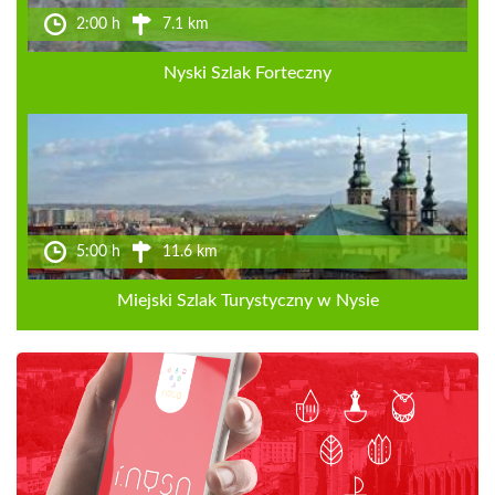
2:00 h
7.1 km
Nyski Szlak Forteczny
5:00 h
11.6 km
Miejski Szlak Turystyczny w Nysie