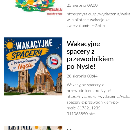
25 sierpnia 09:00
https://nysa.eu/pl/wydarzenia/waka
w-bibliotece-wakacje-ze-
zwierzakami-cz-2.html
Wakacyjne
spacery z
przewodnikiem
po Nysie!
28 sierpnia 00:44
Wakacyjne spacery z
przewodnikiem po Nysie!
https://nysa.eu/pl/wydarzenia/waka
spacery-z-przewodnikiem-po-
nysie-3173211235-
311063850.html