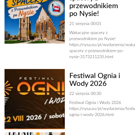
przewodnikiem
po Nysie!
21 sierpnia 00:01
Wakacyjne spacery z
przewodnikiem po Nysie!
https://nysa.eu/pl/wydarzenia/waka
spacery-z-przewodnikiem-po-
nysie-3173211235.html
Festiwal Ognia i
Wody 2026
22 sierpnia 00:30
Festiwal Ognia i Wody 2026
https://nysa.eu/pl/wydarzenia/festi
ognia-i-wody-2026.html