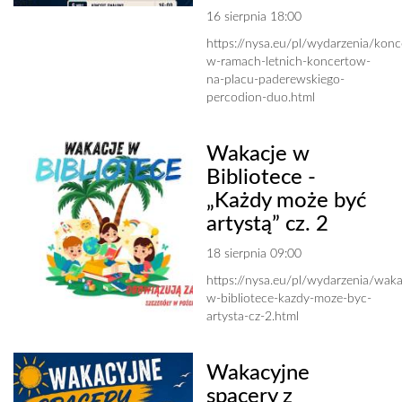
16 sierpnia 18:00
https://nysa.eu/pl/wydarzenia/konc
w-ramach-letnich-koncertow-
na-placu-paderewskiego-
percodion-duo.html
Wakacje w
Bibliotece -
„Każdy może być
artystą” cz. 2
18 sierpnia 09:00
https://nysa.eu/pl/wydarzenia/waka
w-bibliotece-kazdy-moze-byc-
artysta-cz-2.html
Wakacyjne
spacery z