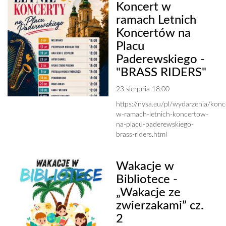
Koncert w
ramach Letnich
Koncertów na
Placu
Paderewskiego -
"BRASS RIDERS"
23 sierpnia 18:00
https://nysa.eu/pl/wydarzenia/konc
w-ramach-letnich-koncertow-
na-placu-paderewskiego-
brass-riders.html
Wakacje w
Bibliotece -
„Wakacje ze
zwierzakami” cz.
2