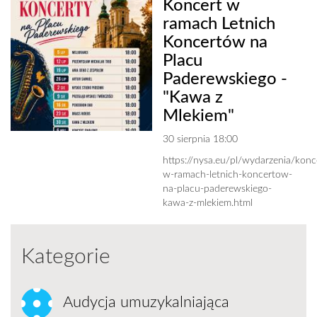
Koncert w
ramach Letnich
Koncertów na
Placu
Paderewskiego -
"Kawa z
Mlekiem"
30 sierpnia 18:00
https://nysa.eu/pl/wydarzenia/konc
w-ramach-letnich-koncertow-
na-placu-paderewskiego-
kawa-z-mlekiem.html
Kategorie
Audycja umuzykalniająca