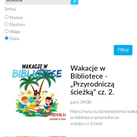
Sortuj
Nazwa
Dystans
Waga
Data
Wakacje w
Bibliotece -
„Przyrodniczą
ścieżką” cz. 2.
jutro 09:00
https://nysa.eu/pl/wydarzenia/waka
w-bibliotece-przyrodnicza-
sciezka-cz-2.html