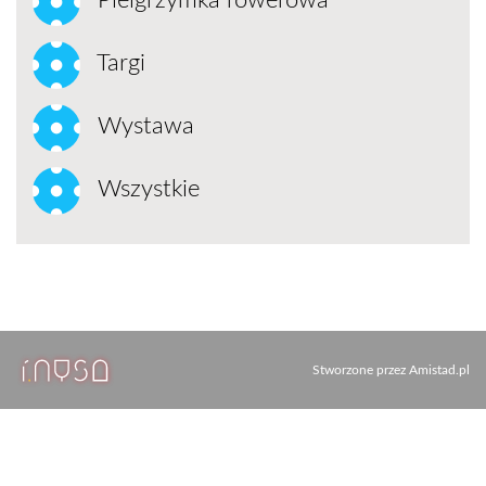
Pielgrzymka rowerowa
Targi
Wystawa
Wszystkie
Stworzone przez
Amistad.pl