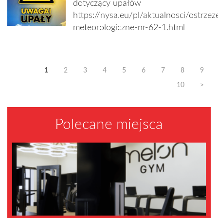
dotyczący upałów
https://nysa.eu/pl/aktualnosci/ostrzez
meteorologiczne-nr-62-1.html
1
2
3
4
5
6
7
8
9
10
>
Polecane miejsca