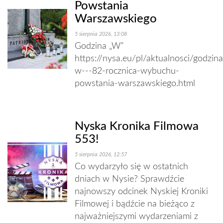
Powstania
Warszawskiego
5 sierpnia 2026, 13:08
Godzina „W”
https://nysa.eu/pl/aktualnosci/godzina
w---82-rocznica-wybuchu-
powstania-warszawskiego.html
Nyska Kronika Filmowa
553!
5 sierpnia 2026, 12:57
Co wydarzyło się w ostatnich
dniach w Nysie? Sprawdźcie
najnowszy odcinek Nyskiej Kroniki
Filmowej i bądźcie na bieżąco z
najważniejszymi wydarzeniami z