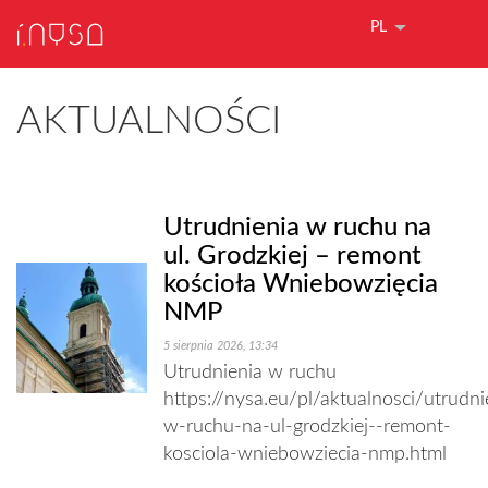
PL
AKTUALNOŚCI
Utrudnienia w ruchu na
ul. Grodzkiej – remont
kościoła Wniebowzięcia
NMP
5 sierpnia 2026, 13:34
Utrudnienia w ruchu
https://nysa.eu/pl/aktualnosci/utrudni
w-ruchu-na-ul-grodzkiej--remont-
kosciola-wniebowziecia-nmp.html