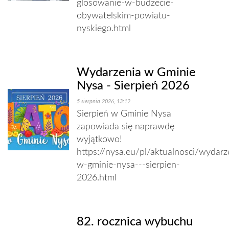
glosowanie-w-budzecie-
obywatelskim-powiatu-
nyskiego.html
Wydarzenia w Gminie
Nysa - Sierpień 2026
5 sierpnia 2026, 13:12
Sierpień w Gminie Nysa
zapowiada się naprawdę
wyjątkowo!
https://nysa.eu/pl/aktualnosci/wydarz
w-gminie-nysa---sierpien-
2026.html
82. rocznica wybuchu