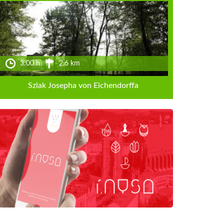
3:00 h
2.6 km
Szlak Josepha von Eichendorffa