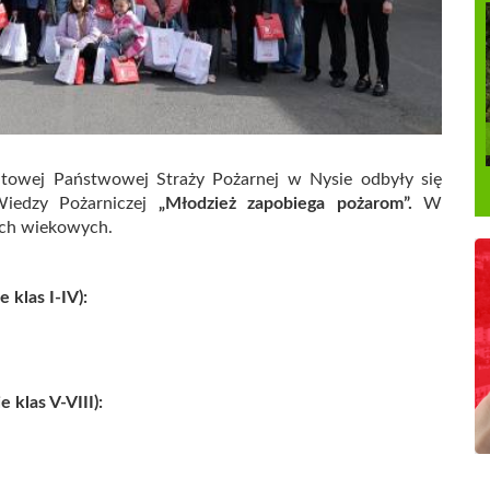
owej Państwowej Straży Pożarnej w Nysie odbyły się
Wiedzy Pożarniczej
„Młodzież zapobiega pożarom”.
W
ach wiekowych.
klas I-IV):
klas V-VIII):