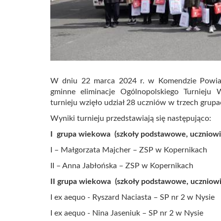
W dniu 22 marca 2024 r. w Komendzie Powiat
gminne eliminacje Ogólnopolskiego Turnieju 
turnieju wzięło udział 28 uczniów w trzech grup
Wyniki turnieju przedstawiają się następująco:
I grupa wiekowa (szkoły podstawowe, uczniowie 
I – Małgorzata Majcher – ZSP w Kopernikach
II – Anna Jabłońska – ZSP w Kopernikach
II grupa wiekowa (szkoły podstawowe, uczniowie 
I ex aequo - Ryszard Naciasta – SP nr 2 w Nysie
I ex aequo - Nina Jaseniuk – SP nr 2 w Nysie