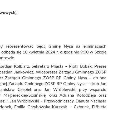
awowych):
by reprezentować będą Gminę Nysa na eliminacjach
odbędą się 10 kwietnia 2024 r. o godzinie 9:00 w Szkole
antowie.
ordian Kolbiarz, Sekretarz Miasta – Piotr Bobak, Prezes
bastian Jankowicz, Wiceprezes Zarządu Gminnego ZOSP
etarz Zarządu Gminnego ZOSP RP Gminy Nysa – druhna
zyjnej Zarządu Gminnego ZOSP RP Gminy Nysa – druh Jan
tanisław Czepiel oraz Jan Wróblewski, przy wsparciu
Magiereckiej-Sosińskiej oraz Adriana Kołodzieja oraz
eszli: Jan Wróblewski – Przewodniczący, Danuta Naciasta
złonek, Emilia Grzybowska-Kurczak – Członek, Elżbieta