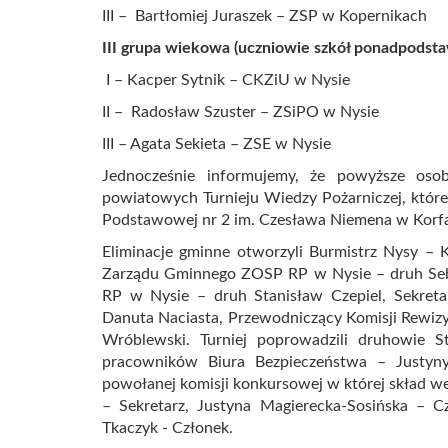
III – Bartłomiej Juraszek – ZSP w Kopernikach
III grupa wiekowa (uczniowie szkół ponadpodst
I – Kacper Sytnik – CKZiU w Nysie
II – Radosław Szuster – ZSiPO w Nysie
III – Agata Sekieta – ZSE w Nysie
Jednocześnie informujemy, że powyższe oso
powiatowych Turnieju Wiedzy Pożarniczej, które 
Podstawowej nr 2 im. Czesława Niemena w Korf
Eliminacje gminne otworzyli Burmistrz Nysy – K
Zarządu Gminnego ZOSP RP w Nysie – druh Se
RP w Nysie – druh Stanisław Czepiel, Sekr
Danuta Naciasta, Przewodniczący Komisji Rewi
Wróblewski. Turniej poprowadzili druhowie S
pracowników Biura Bezpieczeństwa – Justyny 
powołanej komisji konkursowej w której skład w
– Sekretarz, Justyna Magierecka-Sosińska – C
Tkaczyk - Członek.