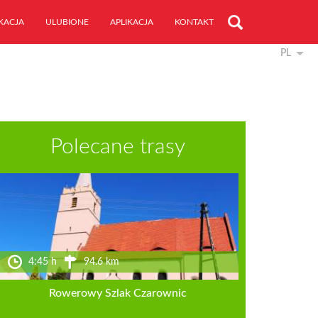
KACJA
ULUBIONE
APLIKACJA
KONTAKT
PL
Polecane trasy
4:45 h
94.6 km
Rowerowy Szlak Czarownic