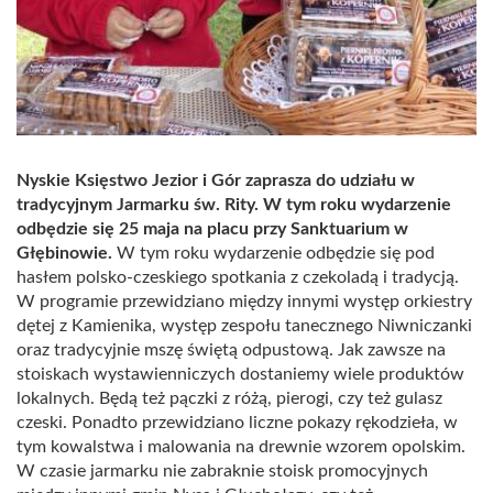
Nyskie Księstwo Jezior i Gór zaprasza do udziału w
tradycyjnym Jarmarku św. Rity. W tym roku wydarzenie
odbędzie się 25 maja na placu przy Sanktuarium w
Głębinowie.
W tym roku wydarzenie odbędzie się pod
hasłem polsko-czeskiego spotkania z czekoladą i tradycją.
W programie przewidziano między innymi występ orkiestry
dętej z Kamienika, występ zespołu tanecznego Niwniczanki
oraz tradycyjnie mszę świętą odpustową. Jak zawsze na
stoiskach wystawienniczych dostaniemy wiele produktów
lokalnych. Będą też pączki z różą, pierogi, czy też gulasz
czeski. Ponadto przewidziano liczne pokazy rękodzieła, w
tym kowalstwa i malowania na drewnie wzorem opolskim.
W czasie jarmarku nie zabraknie stoisk promocyjnych