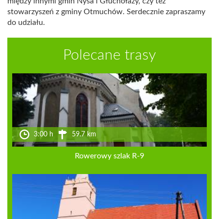
między innymi gmin Nysa i Głuchołazy, czy też
stowarzyszeń z gminy Otmuchów. Serdecznie zapraszamy
do udziału.
Polecane trasy
3:00 h
59.7 km
Rowerowy szlak R-9