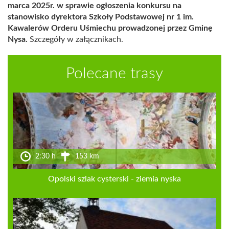
marca 2025r.
w sprawie ogłoszenia konkursu na
stanowisko dyrektora
Szkoły Podstawowej nr 1 im.
Kawalerów Orderu Uśmiechu prowadzonej przez Gminę
Nysa.
Szczegóły w załącznikach.
Polecane trasy
2:30 h
153 km
Opolski szlak cysterski - ziemia nyska