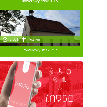
Rowerowy szlak R-16
3:50 h
76.8 km
Rowerowy szlak R17
YUjYLfm__aem_ULY5xjLFsu1ZDdzVzUay0Q