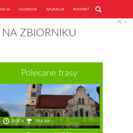
KACJA
ULUBIONE
APLIKACJA
KONTAKT
PL
NA ZBIORNIKU
Polecane trasy
3:00 h
59.6 km