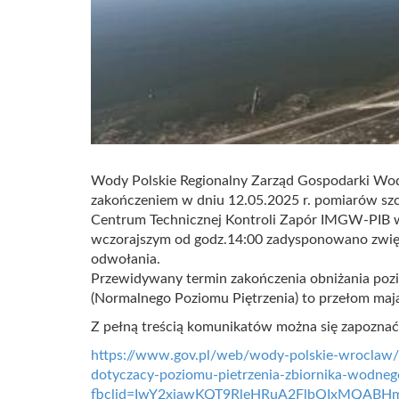
Wody Polskie Regionalny Zarząd Gospodarki Wo
zakończeniem w dniu 12.05.2025 r. pomiarów szcz
Centrum Technicznej Kontroli Zapór IMGW-PIB w 
wczorajszym od godz.14:00 zadysponowano zwięk
odwołania.
Przewidywany termin zakończenia obniżania pozi
(Normalnego Poziomu Piętrzenia) to przełom maja
Z pełną treścią komunikatów można się zapoznać 
https://www.gov.pl/web/wody-polskie-wroclaw
dotyczacy-poziomu-pietrzenia-zbiornika-wodneg
fbclid=IwY2xjawKQT9RleHRuA2FlbQIxMQABH