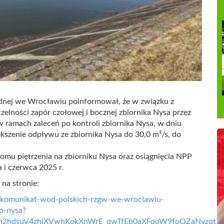
dnej we Wrocławiu poinformował, że w związku z
elności zapór czołowej i bocznej zbiornika Nysa przez
ramach zaleceń po kontroli zbiornika Nysa, w dniu
szenie odpływu ze zbiornika Nysa do 30,0 m³/s, do
omu piętrzenia na zbiorniku Nysa oraz osiągnięcia NPP
 i czerwca 2025 r.
na stronie:
/komunikat-wod-polskich-rzgw-we-wroclawiu-
o-nysa?
m2hdsuV4zhjXVwhKokXnWrE_qwTfEb0aXFqoW9foOZaNyzqt7jq