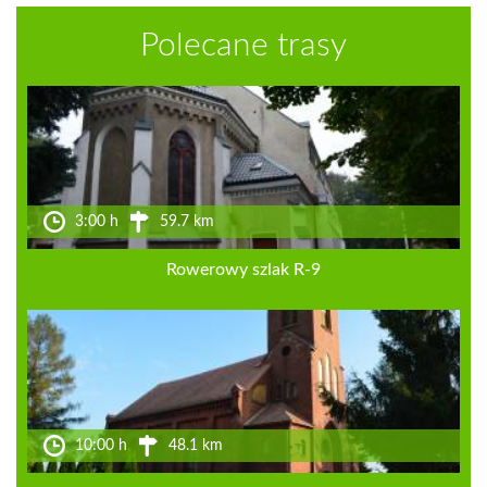
Polecane trasy
3:00 h
59.7 km
Rowerowy szlak R-9
10:00 h
48.1 km