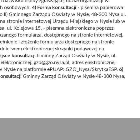
i nazwisko osoby zgłaszającej udział organizacji w
ych osobowych.
4) Forma konsultacji
- pisemna papierowa
ro II) Gminnego Zarządu Oświaty w Nysie, 48-300 Nysa ul.
a stronie internetowej Urzędu Miejskiego w Nysie lub w
, ul. Kolejowa 15, - pisemna elektroniczna poprzez
azanego formularza, dostępnego na stronie internetowej,
łnienie i złożenie formularza dostępnego na stronie
ednictwem elektronicznej skrzynki podawczej na
ejsce konsultacji
Gminny Zarząd Oświaty w Nysie, ul.
 elektronicznej: gzo@gzo.nysa.pl, adres elektronicznej
w Nysie na platformie ePUAP: GZO_Nysa/SkrytkaESP.
6)
onsultacji
Gminny Zarząd Oświaty w Nysie 48-300 Nysa,