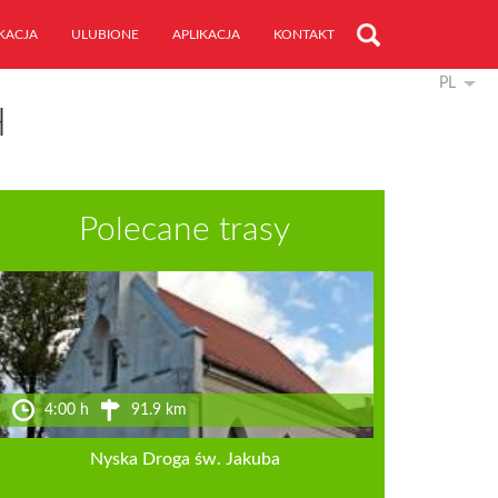
KACJA
ULUBIONE
APLIKACJA
KONTAKT
PL
H
Polecane trasy
4:00 h
91.9 km
Nyska Droga św. Jakuba