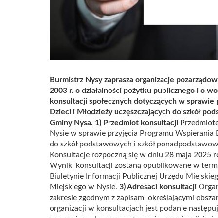
Burmistrz Nysy zaprasza organizacje pozarządowe
2003 r. o działalności pożytku publicznego i o wol
konsultacji społecznych dotyczących w sprawie 
Dzieci i Młodzieży uczęszczających do szkół p
Gminy Nysa.
1) Przedmiot konsultacji
Przedmiotem
Nysie w sprawie przyjęcia Programu Wspierania E
do szkół podstawowych i szkół ponadpodstawow
Konsultacje rozpoczną się w dniu 28 maja 2025 r
Wyniki konsultacji zostaną opublikowane w termi
Biuletynie Informacji Publicznej Urzędu Miejskie
Miejskiego w Nysie.
3) Adresaci konsultacji
Organ
zakresie zgodnym z zapisami określającymi obszar
organizacji w konsultacjach jest podanie następu