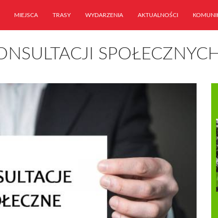
MIEJSCA
TRASY
WYDARZENIA
AKTUALNOŚCI
KOMUNI
ONSULTACJI SPOŁECZNYC