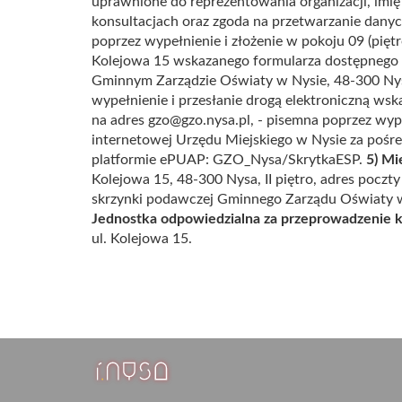
uprawnione do reprezentowania organizacji, imię 
konsultacjach oraz zgoda na przetwarzanie dan
poprzez wypełnienie i złożenie w pokoju 09 (pięt
Kolejowa 15 wskazanego formularza dostępnego n
Gminnym Zarządzie Oświaty w Nysie, 48-300 Nysa
wypełnienie i przesłanie drogą elektroniczną wsk
na adres gzo@gzo.nysa.pl, - pisemna poprzez wype
internetowej Urzędu Miejskiego w Nysie za pośr
platformie ePUAP: GZO_Nysa/SkrytkaESP.
5) Mi
Kolejowa 15, 48-300 Nysa, II piętro, adres poczty
skrzynki podawczej Gminnego Zarządu Oświaty 
Jednostka odpowiedzialna za przeprowadzenie k
ul. Kolejowa 15.