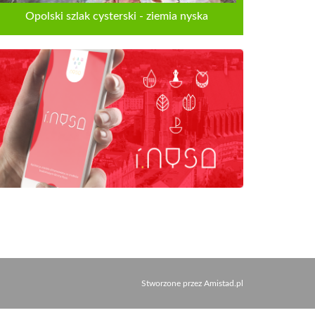
Opolski szlak cysterski - ziemia nyska
Stworzone przez
Amistad.pl