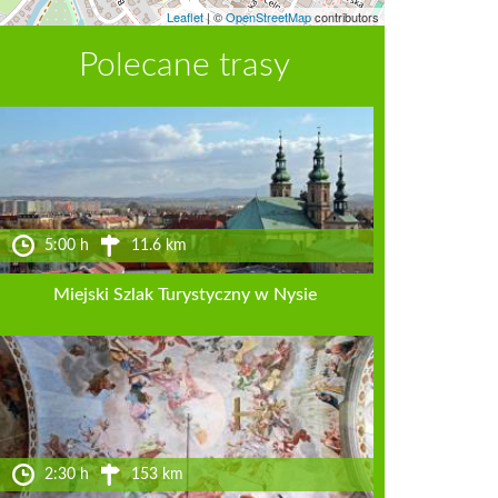
Leaflet
|
©
OpenStreetMap
contributors
Polecane trasy
5:00 h
11.6 km
Miejski Szlak Turystyczny w Nysie
2:30 h
153 km