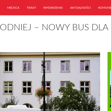
MIEJSCA
TRASY
WYDARZENIA
AKTUALNOŚCI
KOMUNI
YGODNIEJ – NOWY BUS DL