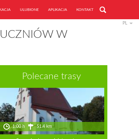
KACJA
ULUBIONE
APLIKACJA
KONTAKT
PL
A UCZNIÓW W
Polecane trasy
1:00 h
51.4 km