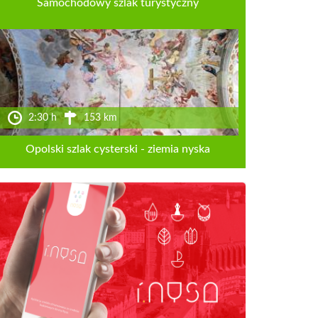
Samochodowy szlak turystyczny
2:30 h
153 km
Opolski szlak cysterski - ziemia nyska