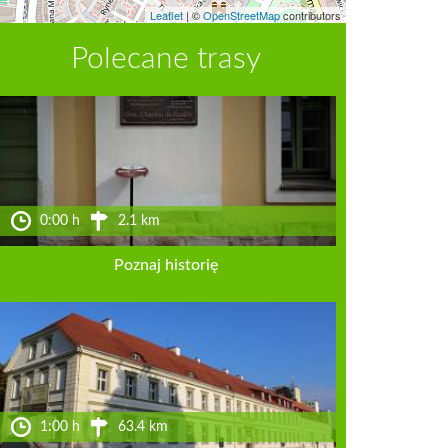
Leaflet
|
©
OpenStreetMap
contributors
Polecane trasy
0:00 h
2.1 km
Poznaj historię
1:00 h
63.4 km