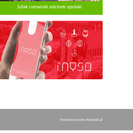
Szlak romański odcinek opolski
Stworzone przez
Amistad.pl