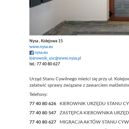
Nysa , Kolejowa 15
www.nysa.eu
nysa.eu
kierownik_usc@www.nysa.pl
tel.: 77 40 80 627
Urząd Stanu Cywilnego mieści się przy ul. Kolej
załatwić sprawy związane z zawarciem małżeństw
Telefony:
77 40 80 626
KIEROWNIK URZĘDU STANU C
77 40 80 547
ZASTĘPCA KIEROWNIKA URZĘD
77 40 80 627
MIGRACJA AKTÓW STANU CY