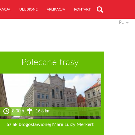
KACJA
ULUBIONE
APLIKACJA
KONTAKT
PL
Polecane trasy
8:00 h
16.8 km
Szlak błogosławionej Marii Luizy Merkert