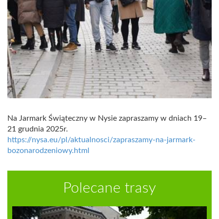
Na Jarmark Świąteczny w Nysie zapraszamy w dniach 19–
21 grudnia 2025r.
https://nysa.eu/pl/aktualnosci/zapraszamy-na-jarmark-
bozonarodzeniowy.html
Polecane trasy