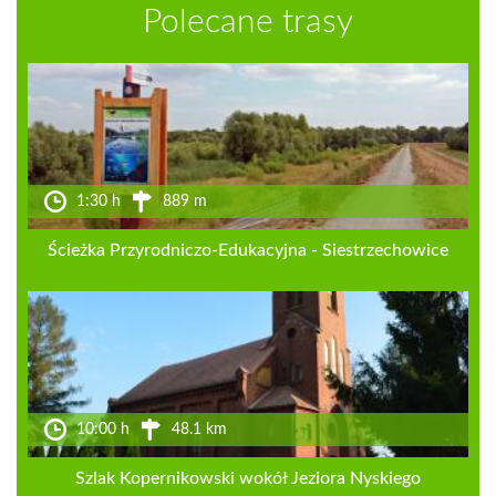
Polecane trasy
1:30 h
889 m
Ścieżka Przyrodniczo-Edukacyjna - Siestrzechowice
10:00 h
48.1 km
Szlak Kopernikowski wokół Jeziora Nyskiego