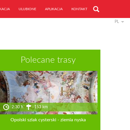
KACJA
ULUBIONE
APLIKACJA
KONTAKT
PL
Polecane trasy
2:30 h
153 km
Opolski szlak cysterski - ziemia nyska