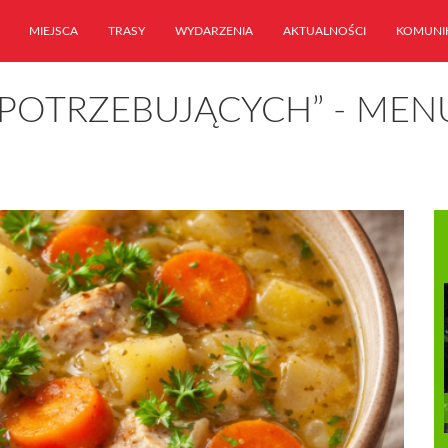
MIEJSCA
TRASY
WYDARZENIA
AKTUALNOŚCI
KOMUNI
 POTRZEBUJĄCYCH” - MENU