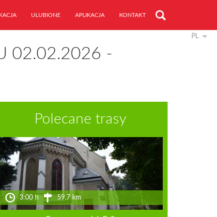
KACJA
ULUBIONE
APLIKACJA
KONTAKT
PL
 02.02.2026 -
Polecane trasy
3:00 h
59.7 km