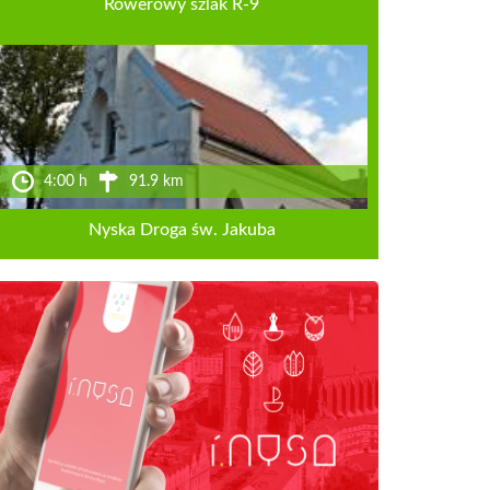
Rowerowy szlak R-9
4:00 h
91.9 km
Nyska Droga św. Jakuba