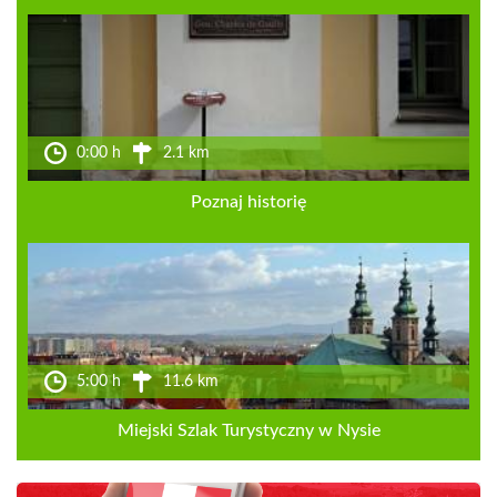
0:00 h
2.1 km
Poznaj historię
5:00 h
11.6 km
Miejski Szlak Turystyczny w Nysie