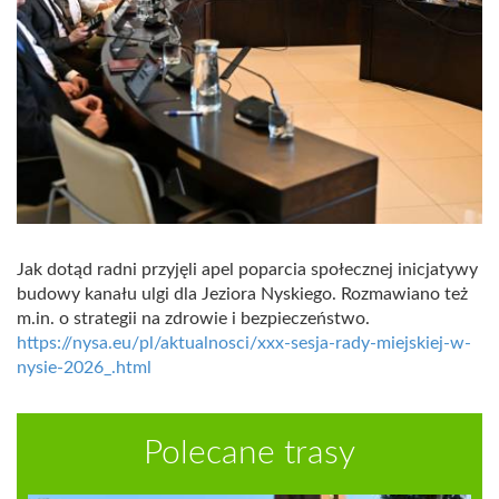
Jak dotąd radni przyjęli apel poparcia społecznej inicjatywy
budowy kanału ulgi dla Jeziora Nyskiego. Rozmawiano też
m.in. o strategii na zdrowie i bezpieczeństwo.
https://nysa.eu/pl/aktualnosci/xxx-sesja-rady-miejskiej-w-
nysie-2026_.html
Polecane trasy