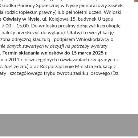
środka Pomocy Społecznej w Nysie jednorazowy zasiłek
 rodzic (opiekun prawny) lub pełnoletni uczeń. Wnioski
e Oświaty w Nysie
, ul. Kolejowa 15, budynek Urzędu
dz. 7.00 – 15.00. Do wniosku prosimy dołączyć kserokopię
ł należy przedłożyć do wglądu). Ułatwi to weryfikację
rzona odręczną klauzulą i podpisem Wnioskodawcy o
ie danych zawartych w decyzji na potrzeby
wypłaty
.
Termin składania wniosków do 15 marca 2025 r.
nia 2011 r. o szczególnych rozwiązaniach związanych z
. 654 ze zm.) oraz Rozporządzenie Ministra Edukacji z
aty i szczegółowego trybu zwrotu zasiłku losowego (Dz.