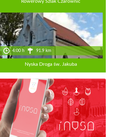
Rowerowy Szlak Czarownic
4:00 h
91.9 km
Nyska Droga św. Jakuba