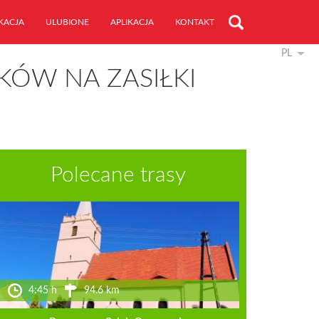
KACJA
ULUBIONE
APLIKACJA
KONTAKT
PL
KÓW NA ZASIŁKI
Polecane trasy
4:45 h
94.6 km