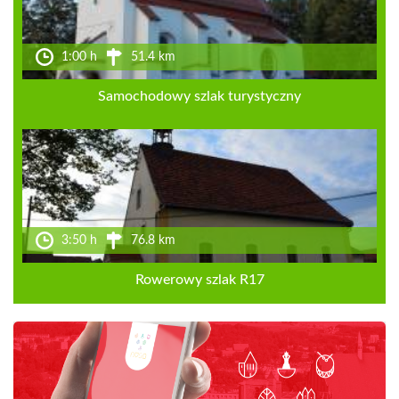
1:00 h
51.4 km
Samochodowy szlak turystyczny
3:50 h
76.8 km
Rowerowy szlak R17