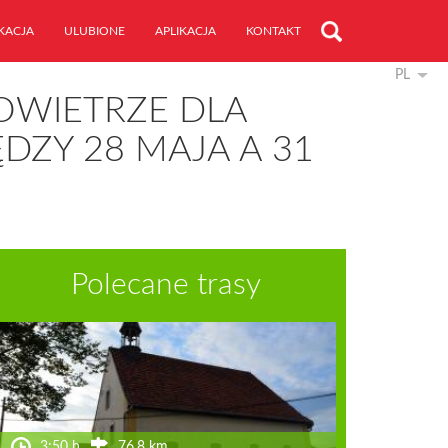
KACJA
ULUBIONE
APLIKACJA
KONTAKT
PL
OWIETRZE DLA
ZY 28 MAJA A 31
Polecane trasy
3:50 h
76.8 km