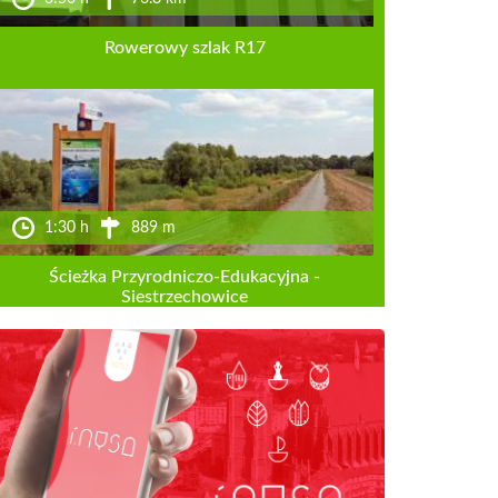
Rowerowy szlak R17
1:30 h
889 m
Ścieżka Przyrodniczo-Edukacyjna -
Siestrzechowice