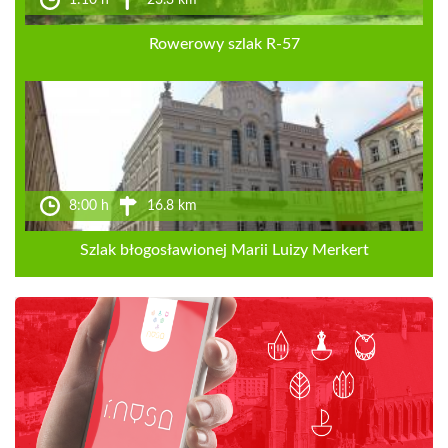
1:10 h
23.3 km
Rowerowy szlak R-57
8:00 h
16.8 km
Szlak błogosławionej Marii Luizy Merkert