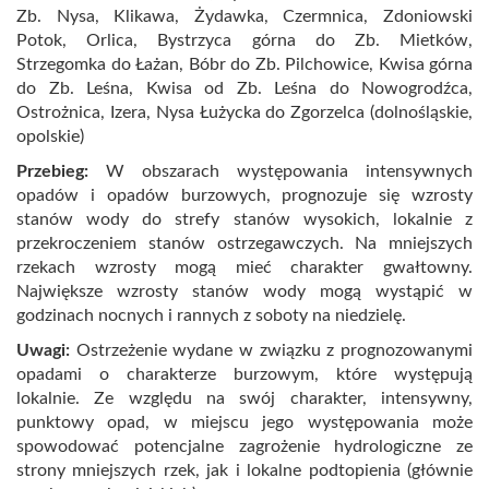
Zb. Nysa, Klikawa, Żydawka, Czermnica, Zdoniowski
Potok, Orlica, Bystrzyca górna do Zb. Mietków,
Strzegomka do Łażan, Bóbr do Zb. Pilchowice, Kwisa górna
do Zb. Leśna, Kwisa od Zb. Leśna do Nowogrodźca,
Ostrożnica, Izera, Nysa Łużycka do Zgorzelca (dolnośląskie,
opolskie)
Przebieg:
W obszarach występowania intensywnych
opadów i opadów burzowych, prognozuje się wzrosty
stanów wody do strefy stanów wysokich, lokalnie z
przekroczeniem stanów ostrzegawczych. Na mniejszych
rzekach wzrosty mogą mieć charakter gwałtowny.
Największe wzrosty stanów wody mogą wystąpić w
godzinach nocnych i rannych z soboty na niedzielę.
Uwagi:
Ostrzeżenie wydane w związku z prognozowanymi
opadami o charakterze burzowym, które występują
lokalnie. Ze względu na swój charakter, intensywny,
punktowy opad, w miejscu jego występowania może
spowodować potencjalne zagrożenie hydrologiczne ze
strony mniejszych rzek, jak i lokalne podtopienia (głównie