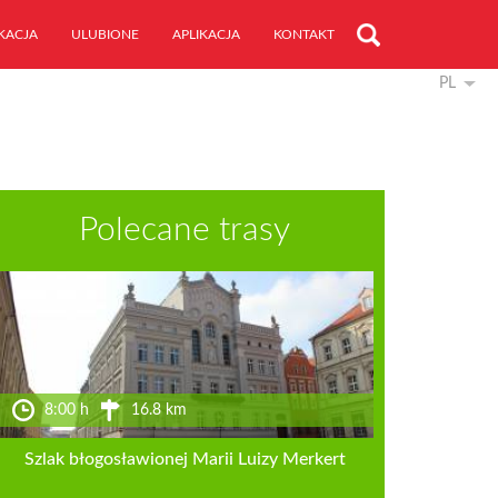
KACJA
ULUBIONE
APLIKACJA
KONTAKT
PL
Polecane trasy
8:00 h
16.8 km
Szlak błogosławionej Marii Luizy Merkert