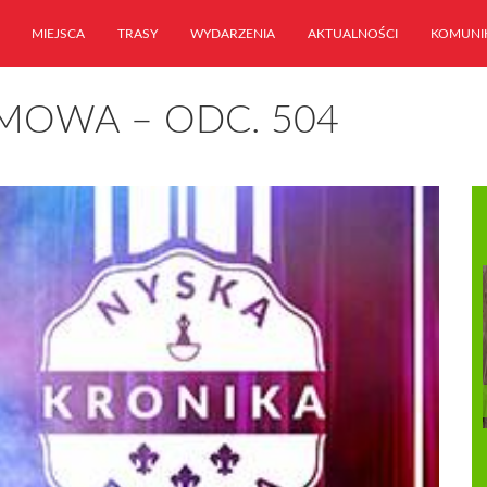
MIEJSCA
TRASY
WYDARZENIA
AKTUALNOŚCI
KOMUNI
LMOWA – ODC. 504