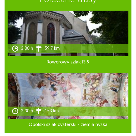
3:00 h
59.7 km
Rowerowy szlak R-9
2:30 h
153 km
Opolski szlak cysterski - ziemia nyska