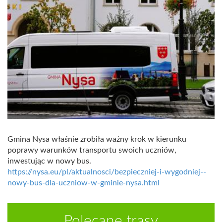
Gmina Nysa właśnie zrobiła ważny krok w kierunku
poprawy warunków transportu swoich uczniów,
inwestując w nowy bus.
https://nysa.eu/pl/aktualnosci/bezpieczniej-i-wygodniej--
nowy-bus-dla-uczniow-w-gminie-nysa.html
Polecane trasy