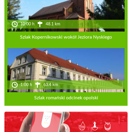
10:00 h
48.1 km
Szlak Kopernikowski wokół Jeziora Nyskiego
1:00 h
63.4 km
Szlak romański odcinek opolski