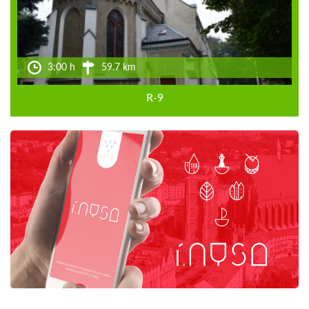
3:00 h
59.7 km
R-9