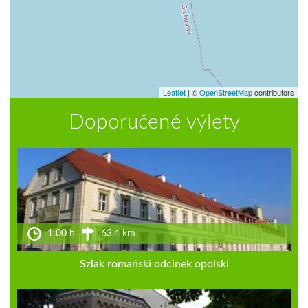
Leaflet
|
©
OpenStreetMap
contributors
Doporučené výlety
1:00 h
63.4 km
Szlak romański odcinek opolski