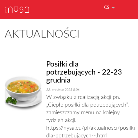
CS
AKTUALNOŚCI
Posiłki dla
potrzebujących - 22-23
grudnia
22. prosince 2025 8:06
W związku z realizacją akcji pn.
„Ciepłe posiłki dla potrzebujących”,
zamieszczamy menu na kolejny
tydzień akcji.
https://nysa.eu/pl/aktualnosci/posilki-
dla-potrzebujacych--.html