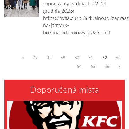
zapraszamy w dniach 19–21
grudnia 2025r.
https://nysa.eu/pl/aktualnosci/zapras
na-jarmark-
bozonarodzeniowy_2025.html
<
47
48
49
50
51
52
53
54
55
56
>
Doporučená místa