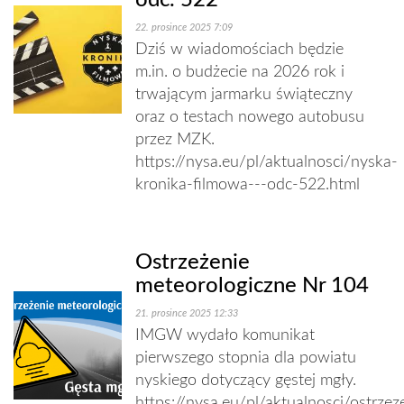
odc. 522
22. prosince 2025 7:09
Dziś w wiadomościach będzie
m.in. o budżecie na 2026 rok i
trwającym jarmarku świąteczny
oraz o testach nowego autobusu
przez MZK.
https://nysa.eu/pl/aktualnosci/nyska-
kronika-filmowa---odc-522.html
Ostrzeżenie
meteorologiczne Nr 104
21. prosince 2025 12:33
IMGW wydało komunikat
pierwszego stopnia dla powiatu
nyskiego dotyczący gęstej mgły.
https://nysa.eu/pl/aktualnosci/ostrzez