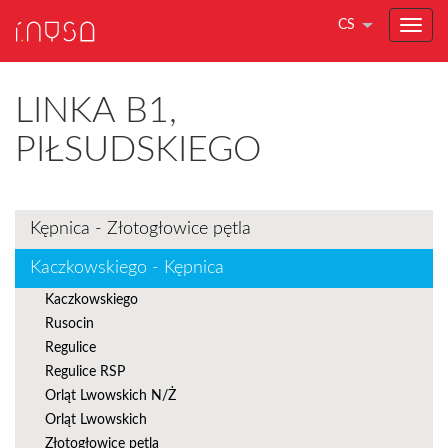
CS
LINKA B1,
PIŁSUDSKIEGO
Kępnica - Złotogłowice pętla
Kaczkowskiego - Kępnica
Kaczkowskiego
Rusocin
Regulice
Regulice RSP
Orląt Lwowskich N/Ż
Orląt Lwowskich
Złotogłowice pętla