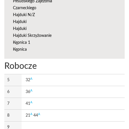
Piłsudskiego Zajezdnia
Czarneckiego
Hajduki N/Z
Hajduki
Hajduki
Hajduki Skrzyżowanie
Kępnica 1
Kępnica
Robocze
A
5
32
A
6
36
A
7
41
A
A
8
21
44
9