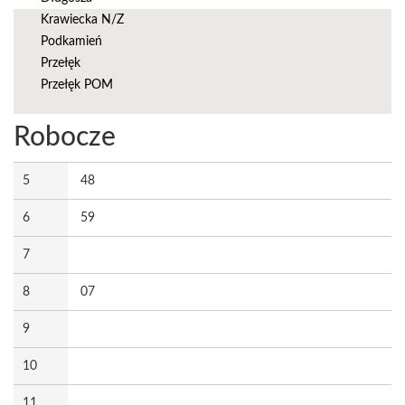
Krawiecka N/Z
Podkamień
Przełęk
Przełęk POM
Robocze
5
48
6
59
7
8
07
9
10
11