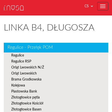
CS
LINKA B4, DŁUGOSZA
Regulice - Przełęk POM
Regulice
Regulice RSP
Orląt Lwowskich N/Ż
Orląt Lwowskich
Brama Grodkowska
Kolejowa
Piastowska Bank
Złotogłowice pętla
Złotogłowice Kościół
Złotogłowice Basen