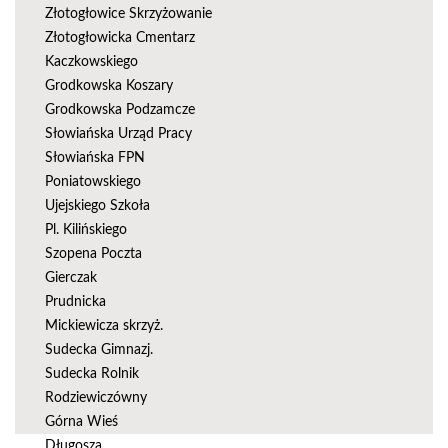
Złotogłowice Skrzyżowanie
Złotogłowicka Cmentarz
Kaczkowskiego
Grodkowska Koszary
Grodkowska Podzamcze
Słowiańska Urząd Pracy
Słowiańska FPN
Poniatowskiego
Ujejskiego Szkoła
Pl. Kilińskiego
Szopena Poczta
Gierczak
Prudnicka
Mickiewicza skrzyż.
Sudecka Gimnazj.
Sudecka Rolnik
Rodziewiczówny
Górna Wieś
Długosza