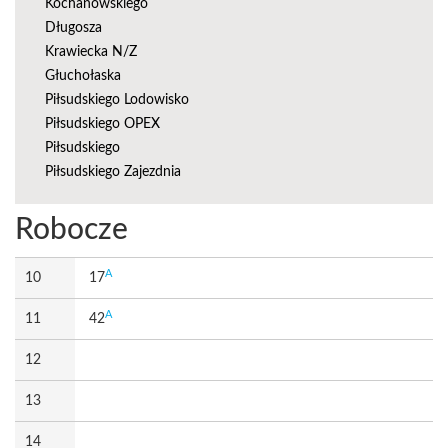
Kochanowskiego
Długosza
Krawiecka N/Z
Głuchołaska
Piłsudskiego Lodowisko
Piłsudskiego OPEX
Piłsudskiego
Piłsudskiego Zajezdnia
Robocze
A
10
17
A
11
42
12
13
14