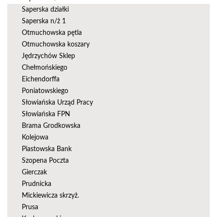
Saperska działki
Saperska n/ż 1
Otmuchowska pętla
Otmuchowska koszary
Jędrzychów Sklep
Chełmońskiego
Eichendorffa
Poniatowskiego
Słowiańska Urząd Pracy
Słowiańska FPN
Brama Grodkowska
Kolejowa
Piastowska Bank
Szopena Poczta
Gierczak
Prudnicka
Mickiewicza skrzyż.
Prusa