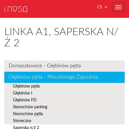
CS
LINKA A1, SAPERSKA N/
Ż 2
Domaszkowice - Głębinów pętla
Głębinów pętla - Piłsudskiego Zajezdnia
Głębinów pętla
Głębinów I
Głębinów FD
Skorochów parking
Skorochów pętla
Słoneczna
Saperska n/ż 2