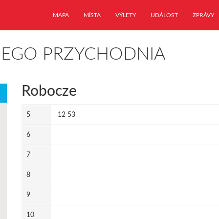
MAPA
MÍSTA
VÝLETY
UDÁLOST
ZPRÁVY
KIEGO PRZYCHODNIA
Robocze
5
12 53
6
7
8
9
10