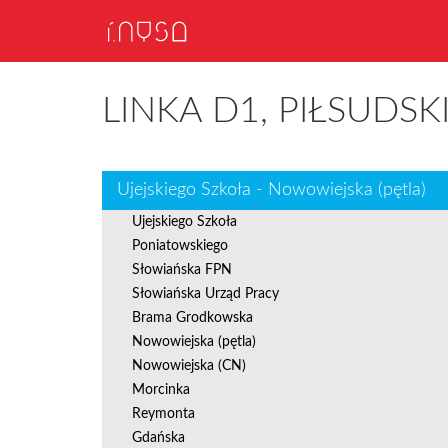
LINKA D1, PIŁSUDS
Ujejskiego Szkoła - Nowowiejska (pętla)
Ujejskiego Szkoła
Poniatowskiego
Słowiańska FPN
Słowiańska Urząd Pracy
Brama Grodkowska
Nowowiejska (pętla)
Nowowiejska (CN)
Morcinka
Reymonta
Gdańska