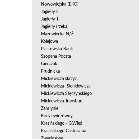
Nowowiejska (EKO)
Jagiełły 2
Jagiełły 1
Jagiełły (rzeka)
Mazowiecka N/Ż
Kolejowa
Piastowska Bank
Szopena Poczta
Gierczak
Prudnicka
Mickiewicza skrzyż.
Mickiewicza- Sienkiewicza
Mickiewicza Stęczyńskiego
Mickiewicza Transbud
Zamłynie
Rodziewiczówny
Krasińskiego - G.Wieś
Krasińskiego Castorama
Zwycięstwa