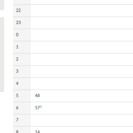
22
23
0
1
2
3
4
5
48
A
6
57
7
8
14