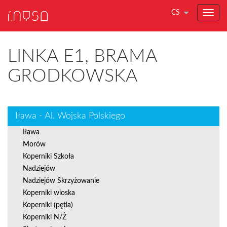
CS
LINKA E1, BRAMA
GRODKOWSKA
Iława - Al. Wojska Polskiego
Iława
Morów
Koperniki Szkoła
Nadziejów
Nadziejów Skrzyżowanie
Koperniki wioska
Koperniki (pętla)
Koperniki N/Ż