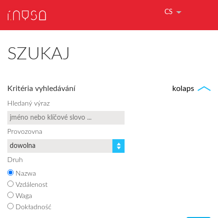
CS
SZUKAJ
Kritéria vyhledávání
kolaps
Hledaný výraz
Provozovna
Druh
Nazwa
Vzdálenost
Waga
Dokładność