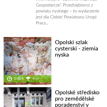
Gospodarcze". Przedsiębiorco z
powiatu nyskiego – to wydarzenie
jest dla Ciebie! Powiatowy Urząd
Pracy...
Opolski szlak
cysterski - ziemia
nyska
0:00 h
0 m
Opolské středisko
pro zemědělské
poradenství v