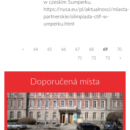
w czeskim Šumperku.
https://nysa.eu/pl/aktualnosci/miasta-
partnerskie/olimpiada-ctif-w-
umperku.html
<
64
65
66
67
68
69
70
71
72
73
>
Doporučená místa