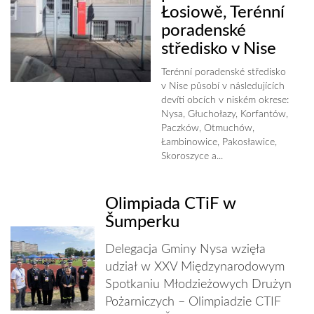
Łosiowě, Terénní
poradenské
středisko v Nise
Terénní poradenské středisko
v Nise působí v následujících
devíti obcích v niském okrese:
Nysa, Głuchołazy, Korfantów,
Paczków, Otmuchów,
Łambinowice, Pakosławice,
Skoroszyce a...
Olimpiada CTiF w
Šumperku
Delegacja Gminy Nysa wzięła
udział w XXV Międzynarodowym
Spotkaniu Młodzieżowych Drużyn
Pożarniczych – Olimpiadzie CTIF