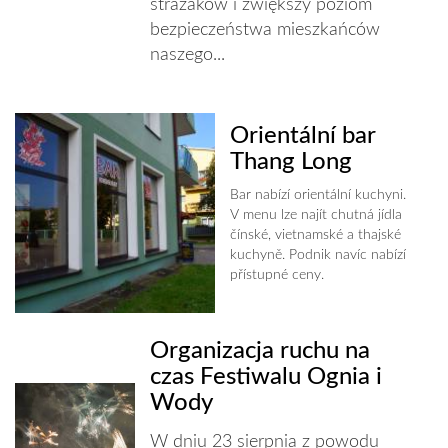
strażaków i zwiększy poziom
bezpieczeństwa mieszkańców
naszego...
Orientální bar
Thang Long
Bar nabízí orientální kuchyni.
V menu lze najít chutná jídla
čínské, vietnamské a thajské
kuchyně. Podnik navíc nabízí
přístupné ceny.
Organizacja ruchu na
czas Festiwalu Ognia i
Wody
W dniu 23 sierpnia z powodu