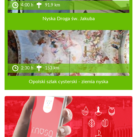
4:00 h
91.9 km
Nyska Droga św. Jakuba
2:30 h
153 km
Opolski szlak cysterski - ziemia nyska