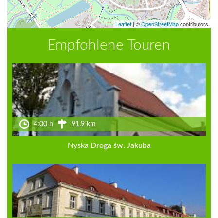
Leaflet
|
©
OpenStreetMap
contributors
Empfohlene Touren
4:00 h
91.9 km
Nyska Droga św. Jakuba