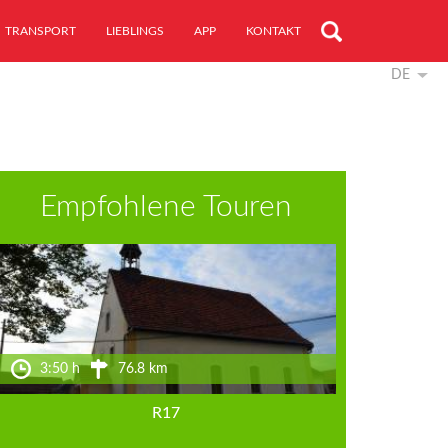
TRANSPORT
LIEBLINGS
APP
KONTAKT
DE
Empfohlene Touren
3:50 h
76.8 km
R17