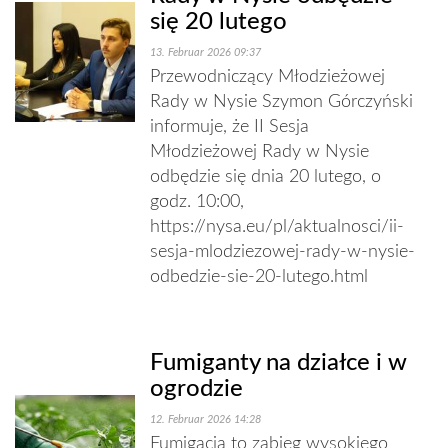
się 20 lutego
13. Februar 2026 09:37
Przewodniczący Młodzieżowej
Rady w Nysie Szymon Górczyński
informuje, że II Sesja
Młodzieżowej Rady w Nysie
odbędzie się dnia 20 lutego, o
godz. 10:00,
https://nysa.eu/pl/aktualnosci/ii-
sesja-mlodziezowej-rady-w-nysie-
odbedzie-sie-20-lutego.html
Fumiganty na działce i w
ogrodzie
12. Februar 2026 14:28
Fumigacja to zabieg wysokiego