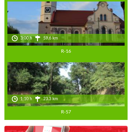
3:00 h
59.6 km
R-16
1:10 h
23.3 km
R-57