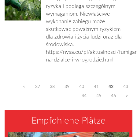
ryzyka i podlega szczególnym
wymaganiom. Niewłaściwe
wykonanie zabiegu może
skutkować poważnym ryzykiem
dla zdrowia i życia ludzi oraz dla
środowiska.
https://nysa.eu/pl/aktualnosci/fumiga
na-dzialce-i-w-ogrodzie.html
<
37
38
39
40
41
42
43
44
45
46
>
Empfohlene Plätze