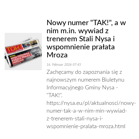
Nowy numer "TAK!", a w
nim m.in. wywiad z
trenerem Stali Nysa i
wspomnienie prałata
Mroza
16. Februar 2026 07:45
Zachęcamy do zapoznania się z
najnowszym numerem Biuletynu
Informacyjnego Gminy Nysa -
"TAK!".
https://nysa.eu/pl/aktualnosci/nowy-
numer-tak-a-w-nim-min-wywiad-
z-trenerem-stali-nysa-i-
wspomnienie-pralata-mroza.html