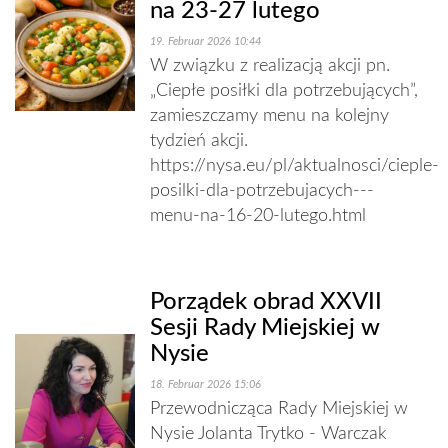
na 23-27 lutego
19. Februar 2026 10:44
W związku z realizacją akcji pn.
„Ciepłe posiłki dla potrzebujących”,
zamieszczamy menu na kolejny
tydzień akcji.
https://nysa.eu/pl/aktualnosci/cieple-
posilki-dla-potrzebujacych---
menu-na-16-20-lutego.html
Porządek obrad XXVII
Sesji Rady Miejskiej w
Nysie
18. Februar 2026 15:06
Przewodnicząca Rady Miejskiej w
Nysie Jolanta Trytko - Warczak