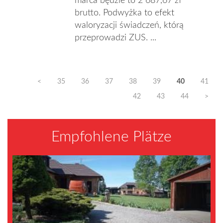
marca będzie to 2 687,67 zł
brutto. Podwyżka to efekt
waloryzacji świadczeń, którą
przeprowadzi ZUS. ...
<
35
36
37
38
39
40
41
42
43
44
>
Empfohlene Plätze