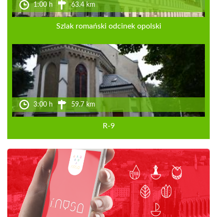
1:00 h
63.4 km
Szlak romański odcinek opolski
3:00 h
59.7 km
R-9