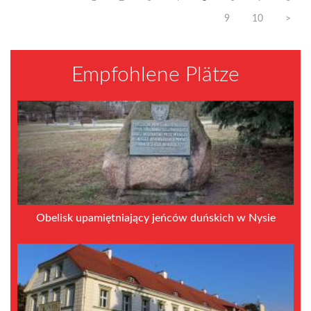
9
10
>
Empfohlene Plätze
Obelisk upamiętniający jeńców duńskich w Nysie