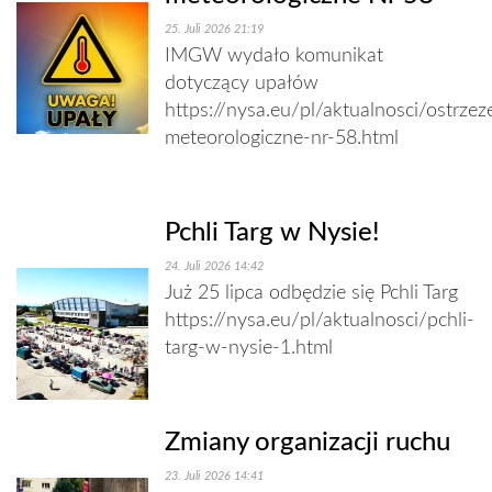
25. Juli 2026 21:19
IMGW wydało komunikat
dotyczący upałów
https://nysa.eu/pl/aktualnosci/ostrzez
meteorologiczne-nr-58.html
Pchli Targ w Nysie!
24. Juli 2026 14:42
Już 25 lipca odbędzie się Pchli Targ
https://nysa.eu/pl/aktualnosci/pchli-
targ-w-nysie-1.html
Zmiany organizacji ruchu
23. Juli 2026 14:41