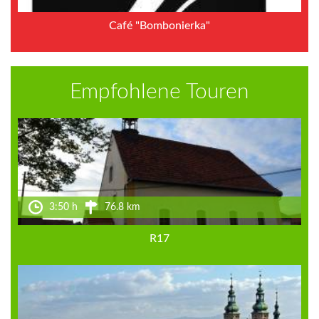
Café "Bombonierka"
Empfohlene Touren
3:50 h
76.8 km
R17