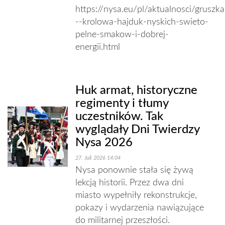
https://nysa.eu/pl/aktualnosci/gruszka
--krolowa-hajduk-nyskich-swieto-
pelne-smakow-i-dobrej-
energii.html
Huk armat, historyczne
regimenty i tłumy
uczestników. Tak
wyglądały Dni Twierdzy
Nysa 2026
27. Juli 2026 14:04
Nysa ponownie stała się żywą
lekcją historii. Przez dwa dni
miasto wypełniły rekonstrukcje,
pokazy i wydarzenia nawiązujące
do militarnej przeszłości.