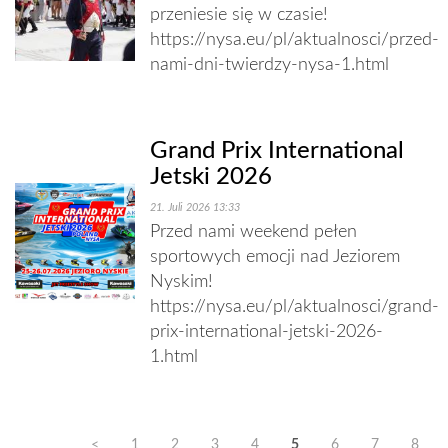
przeniesie się w czasie!
https://nysa.eu/pl/aktualnosci/przed-
nami-dni-twierdzy-nysa-1.html
Grand Prix International
Jetski 2026
21. Juli 2026 13:33
Przed nami weekend pełen
sportowych emocji nad Jeziorem
Nyskim!
https://nysa.eu/pl/aktualnosci/grand-
prix-international-jetski-2026-
1.html
<
1
2
3
4
5
6
7
8