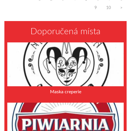
9
10
>
Doporučená místa
Maska creperie