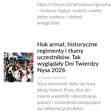
https://nysa.eu/pl/aktualnosci/gruszka
--krolowa-hajduk-nyskich-swieto-
pelne-smakow-i-dobrej-
energii.html
Huk armat, historyczne
regimenty i tłumy
uczestników. Tak
wyglądały Dni Twierdzy
Nysa 2026
27. července 2026 14:04
Nysa ponownie stała się żywą
lekcją historii. Przez dwa dni
miasto wypełniły rekonstrukcje,
pokazy i wydarzenia nawiązujące
do militarnej przeszłości.