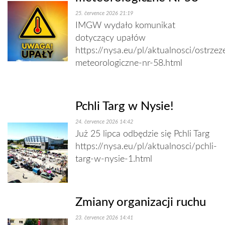
25. července 2026 21:19
IMGW wydało komunikat
dotyczący upałów
https://nysa.eu/pl/aktualnosci/ostrzez
meteorologiczne-nr-58.html
Pchli Targ w Nysie!
24. července 2026 14:42
Już 25 lipca odbędzie się Pchli Targ
https://nysa.eu/pl/aktualnosci/pchli-
targ-w-nysie-1.html
Zmiany organizacji ruchu
23. července 2026 14:41