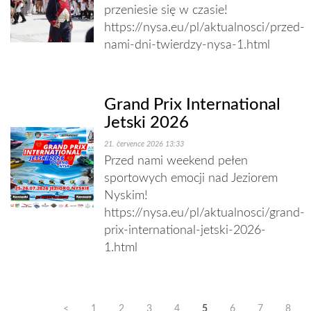
przeniesie się w czasie!
https://nysa.eu/pl/aktualnosci/przed-
nami-dni-twierdzy-nysa-1.html
Grand Prix International
Jetski 2026
21. července 2026 13:33
Przed nami weekend pełen
sportowych emocji nad Jeziorem
Nyskim!
https://nysa.eu/pl/aktualnosci/grand-
prix-international-jetski-2026-
1.html
<
1
2
3
4
5
6
7
8