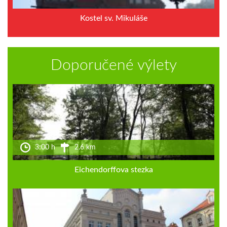
Kostel sv. Mikuláše
Doporučené výlety
3:00 h
2.6 km
Eichendorffova stezka