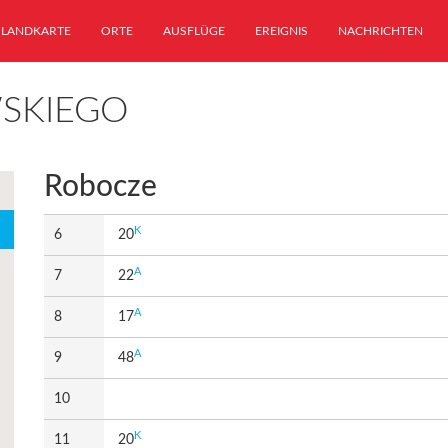
LANDKARTE
ORTE
AUSFLÜGE
EREIGNIS
NACHRICHTEN
WSKIEGO
Robocze
K
6
20
A
7
22
A
8
17
A
9
48
10
K
11
20