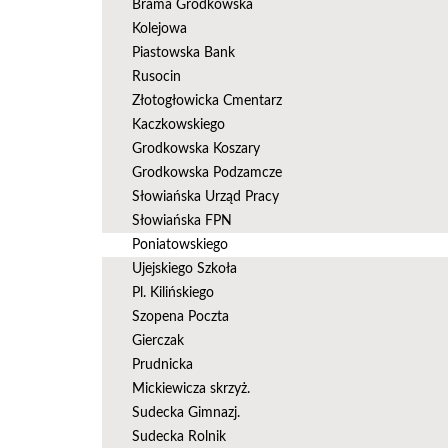
Brama Grodkowska
Kolejowa
Piastowska Bank
Rusocin
Złotogłowicka Cmentarz
Kaczkowskiego
Grodkowska Koszary
Grodkowska Podzamcze
Słowiańska Urząd Pracy
Słowiańska FPN
Poniatowskiego
Ujejskiego Szkoła
Pl. Kilińskiego
Szopena Poczta
Gierczak
Prudnicka
Mickiewicza skrzyż.
Sudecka Gimnazj.
Sudecka Rolnik