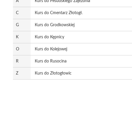
A
Kurs do Piłsudskiego Zajezdnia
C
Kurs do Cmentarz Złotogł.
G
Kurs do Grodkowskiej
K
Kurs do Kępnicy
O
Kurs do Kolejowej
R
Kurs do Rusocina
Z
Kurs do Złotogłowic