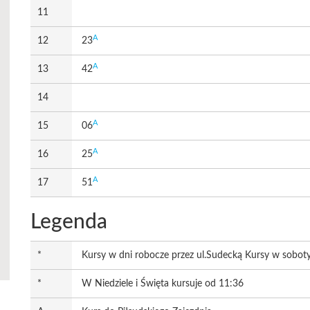
11
A
12
23
A
13
42
14
A
15
06
A
16
25
A
17
51
Legenda
*
Kursy w dni robocze przez ul.Sudecką Kursy w soboty 
*
W Niedziele i Święta kursuje od 11:36