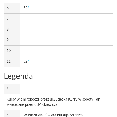
K
6
52
7
8
9
10
K
11
52
Legenda
*
Kursy w dni robocze przez ul.Sudecką Kursy w soboty i dni
święteczne przez ul.Mickiewicza
*
W Niedziele i Święta kursuje od 11:36