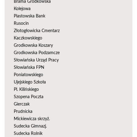
Brama Grodkowska
Kolejowa
Piastowska Bank
Rusocin
Złotogłowicka Cmentarz
Kaczkowskiego
Grodkowska Koszary
Grodkowska Podzamcze
Słowiańska Urząd Pracy
Słowiańska FPN
Poniatowskiego
Ujejskiego Szkoła
Pl. Kilińskiego
Szopena Poczta
Gierczak
Prudnicka
Mickiewicza skrzyż.
Sudecka Gimnazj.
Sudecka Rolnik