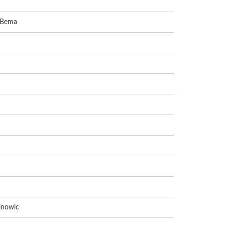
. Bema
winowic