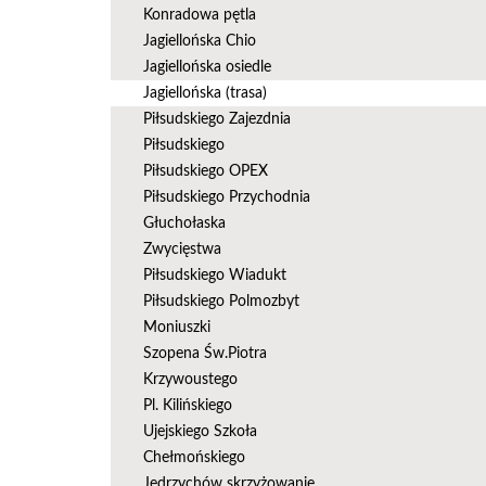
Konradowa pętla
Jagiellońska Chio
Jagiellońska osiedle
Jagiellońska (trasa)
Piłsudskiego Zajezdnia
Piłsudskiego
Piłsudskiego OPEX
Piłsudskiego Przychodnia
Głuchołaska
Zwycięstwa
Piłsudskiego Wiadukt
Piłsudskiego Polmozbyt
Moniuszki
Szopena Św.Piotra
Krzywoustego
Pl. Kilińskiego
Ujejskiego Szkoła
Chełmońskiego
Jędrzychów skrzyżowanie