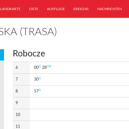
LANDKARTE
ORTE
AUSFLÜGE
EREIGNIS
NACHRICHTEN
SKA (TRASA)
Robocze
G
OX
6
00
28
G
7
30
G
8
57
9
10
11