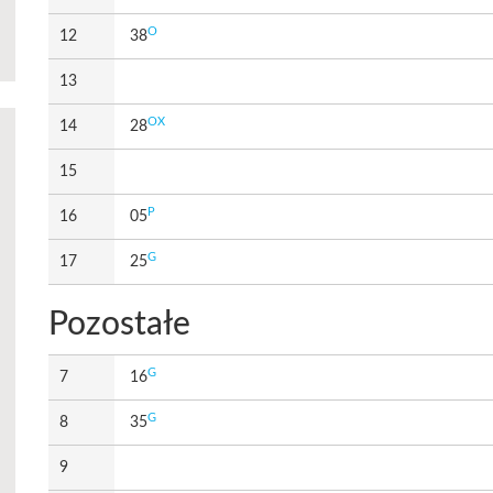
O
12
38
13
OX
14
28
15
P
16
05
G
17
25
Pozostałe
G
7
16
G
8
35
9