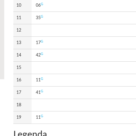
G
10
06
G
11
35
12
G
13
17
G
14
42
15
G
16
11
G
17
41
18
G
19
11
Legenda