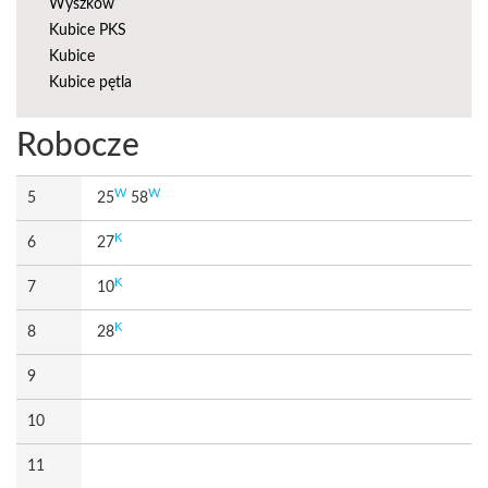
Wyszków
Kubice PKS
Kubice
Kubice pętla
Robocze
W
W
5
25
58
K
6
27
K
7
10
K
8
28
9
10
11