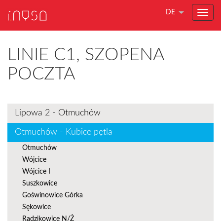
DE
LINIE C1, SZOPENA
POCZTA
Lipowa 2 - Otmuchów
Otmuchów - Kubice pętla
Otmuchów
Wójcice
Wójcice I
Suszkowice
Goświnowice Górka
Sękowice
Radzikowice N/Ż