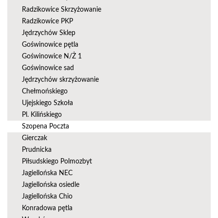
Radzikowice Skrzyżowanie
Radzikowice PKP
Jędrzychów Sklep
Goświnowice pętla
Goświnowice N/Ż 1
Goświnowice sad
Jędrzychów skrzyżowanie
Chełmońskiego
Ujejskiego Szkoła
Pl. Kilińskiego
Szopena Poczta
Gierczak
Prudnicka
Piłsudskiego Polmozbyt
Jagiellońska NEC
Jagiellońska osiedle
Jagiellońska Chio
Konradowa pętla