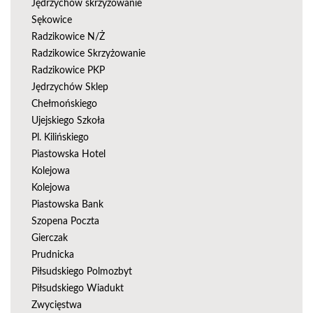
Jędrzychów skrzyżowanie
Sękowice
Radzikowice N/Ż
Radzikowice Skrzyżowanie
Radzikowice PKP
Jędrzychów Sklep
Chełmońskiego
Ujejskiego Szkoła
Pl. Kilińskiego
Piastowska Hotel
Kolejowa
Kolejowa
Piastowska Bank
Szopena Poczta
Gierczak
Prudnicka
Piłsudskiego Polmozbyt
Piłsudskiego Wiadukt
Zwycięstwa