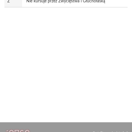
Z
Nie kursuje przez Zwycięstwa i Głuchołaską