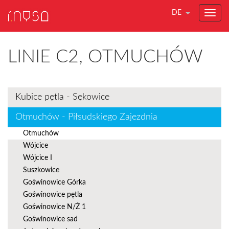
DE
LINIE C2, OTMUCHÓW
Kubice pętla - Sękowice
Otmuchów - Piłsudskiego Zajezdnia
Otmuchów
Wójcice
Wójcice I
Suszkowice
Goświnowice Górka
Goświnowice pętla
Goświnowice N/Ż 1
Goświnowice sad