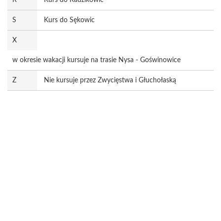
R
Kurs do Radzikowic
S
Kurs do Sękowic
X
w okresie wakacji kursuje na trasie Nysa - Goświnowice
Z
Nie kursuje przez Zwycięstwa i Głuchołaską