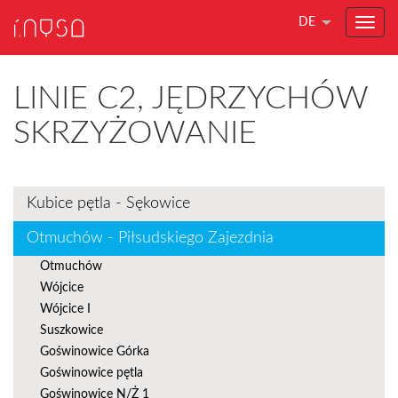
DE
LINIE C2, JĘDRZYCHÓW
SKRZYŻOWANIE
Kubice pętla - Sękowice
Otmuchów - Piłsudskiego Zajezdnia
Otmuchów
Wójcice
Wójcice I
Suszkowice
Goświnowice Górka
Goświnowice pętla
Goświnowice N/Ż 1