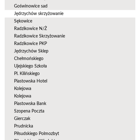
Goświnowice sad
Jędrzychów skrzyżowanie
Sękowice
Radzikowice N/Ż
Radzikowice Skrzyżowanie
Radzikowice PKP
Jędrzychów Sklep
Chełmońskiego
Ujejskiego Szkoła
Pl. Kilińskiego
Piastowska Hotel
Kolejowa
Kolejowa
Piastowska Bank
Szopena Poczta
Gierczak
Prudnicka
Piłsudskiego Polmozbyt